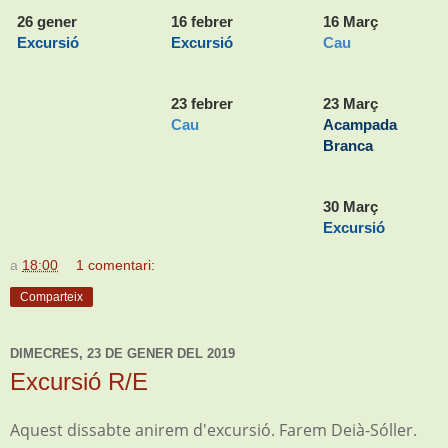
26 gener
16 febrer
16 Març
Excursió
Excursió
Cau
23 febrer
23 Març
Cau
Acampada
Branca
30 Març
Excursió
a
18:00
1 comentari:
Comparteix
DIMECRES, 23 DE GENER DEL 2019
Excursió R/E
Aquest dissabte anirem d'excursió. Farem Deià-Sóller.