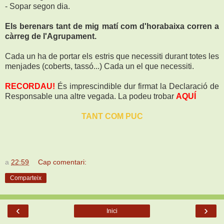
- Sopar segon dia.
Els berenars tant de mig matí com d'horabaixa corren a
càrreg de l'Agrupament.
Cada un ha de portar els estris que necessiti durant totes les
menjades (coberts, tassó...) Cada un el que necessiti.
RECORDAU!
És imprescindible dur firmat la Declaració de
Responsable una altre vegada. La podeu trobar
AQUÍ
TANT COM PUC
a
22:59
Cap comentari:
Comparteix
‹
›
Inici