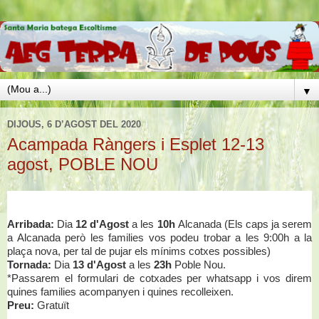
▼
DIJOUS, 6 D’AGOST DEL 2020
Acampada Ràngers i Esplet 12-13
agost, POBLE NOU
Arribada:
Dia
12 d'Agost
a les
10
h
Alcanada (Els caps ja serem
a Alcanada però les families vos podeu trobar a les 9:00h a la
plaça nova, per tal de pujar els mínims cotxes possibles)
Tornada:
Dia
13 d'Agost
a les
23h
Poble Nou.
*Passarem el formulari de cotxades per whatsapp i vos direm
quines families acompanyen i quines recolleixen.
Preu:
Gratuït