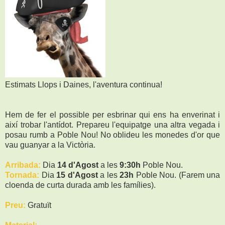
Estimats Llops i Daines, l'aventura continua!
Hem de fer el possible per esbrinar qui ens ha enverinat i
així trobar l'antídot. Prepareu l'equipatge una altra vegada i
posau rumb a Poble Nou! No oblideu les monedes d'or que
vau guanyar a la Victòria.
Arribada:
Dia
14 d'Agost
a les
9:30h
Poble Nou.
Tornada:
Dia
15 d'Agost
a les
23h
Poble Nou.
(Farem una
cloenda de curta durada amb les famílies).
Preu:
Gratuït