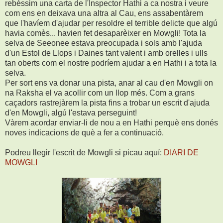
rebéssim una carta de l'Inspector Hathi a ca nostra i veure
com ens en deixava una altra al Cau, ens assabentàrem
que l'havíem d'ajudar per resoldre el terrible delicte que algú
havia comès... havien fet desaparèixer en Mowgli! Tota la
selva de Seeonee estava preocupada i sols amb l'ajuda
d'un Estol de Llops i Daines tant valent i amb orelles i ulls
tan oberts com el nostre podríem ajudar a en Hathi i a tota la
selva.
Per sort ens va donar una pista, anar al cau d'en Mowgli on
na Raksha el va acollir com un llop més. Com a grans
caçadors rastrejàrem la pista fins a trobar un escrit d'ajuda
d'en Mowgli, algú l'estava perseguint!
Vàrem acordar enviar-li de nou a en Hathi perquè ens donés
noves indicacions de què a fer a continuació.
Podreu llegir l'escrit de Mowgli si picau aquí:
DIARI DE
MOWGLI