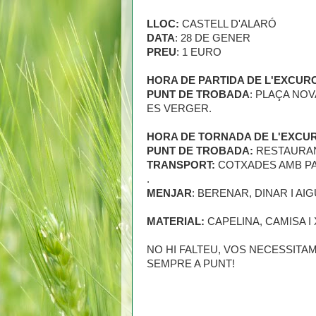
LLOC:
CASTELL D'ALARÓ
DATA
: 28 DE GENER
PREU
: 1 EURO
HORA DE PARTIDA DE L'EXCUR
PUNT DE TROBADA
: PLAÇA NO
ES VERGER.
HORA DE TORNADA DE L'EXCUR
PUNT DE TROBADA:
RESTAURA
TRANSPORT:
COTXADES AMB PA
.
MENJAR
: BERENAR, DINAR I AIG
MATERIAL:
CAPELINA, CAMISA I
NO HI FALTEU, VOS NECESSITAM
SEMPRE A PUNT!