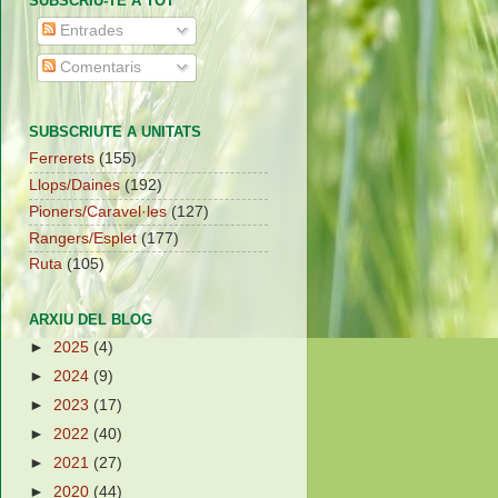
SUBSCRIU-TE A TOT
Entrades
Comentaris
SUBSCRIUTE A UNITATS
Ferrerets
(155)
Llops/Daines
(192)
Pioners/Caravel·les
(127)
Rangers/Esplet
(177)
Ruta
(105)
ARXIU DEL BLOG
►
2025
(4)
►
2024
(9)
►
2023
(17)
►
2022
(40)
►
2021
(27)
►
2020
(44)