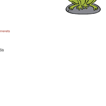
rrerets
da