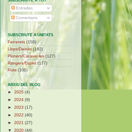
SUBSCRIU-TE A TOT
Entrades
Comentaris
SUBSCRIUTE A UNITATS
Ferrerets
(155)
Llops/Daines
(192)
Pioners/Caravel·les
(127)
Rangers/Esplet
(177)
Ruta
(105)
ARXIU DEL BLOG
►
2025
(4)
►
2024
(9)
►
2023
(17)
►
2022
(40)
►
2021
(27)
▼
2020
(44)