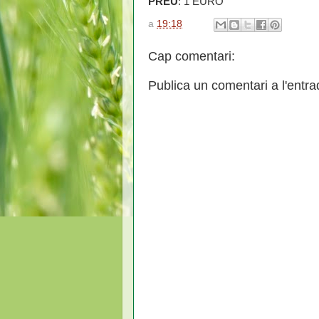
PREU
: 1 EURO
a
19:18
Cap comentari:
Publica un comentari a l'entra