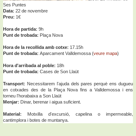
Ses Puntes
Data:
22 de novembre
Preu:
1€
Hora de partida:
9h
Punt de trobada:
Plaça Nova
Hora de la recollida amb cotxe:
17.15h
Punt de trobada:
Aparcament Valldemossa (
veure mapa
)
Hora d'arribada al poble:
18h
Punt de trobada:
Cases de Son Llaüt
Transport:
Necessitarem l'ajuda dels pares perquè ens dugueu
en cotxades des de la Plaça Nova fins a Valldemossa i ens
torneu l'horabaixa a Son Llaüt
Menjar:
Dinar, berenar i aigua suficient.
Material:
Motxilla d'excursió, capelina o impermeable,
cantimplora i botes de muntanya.